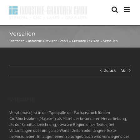
Zum
Inhalt
springen
Versalien
Startseite
»
Industrie-Gravuren GmbH
»
Gravuren Lexikon
»
Versalien
Zurück
Vor
Zeige
Versalien
grösseres
Bild
Versal (mask.) ist in der Typografie der Fachausdruck für den
Großbuchstaben (Majuskel) als Mittel der besonderen Hervorhebung,
als der Schriftauszeichnung, etwa am Beginn eines Textes, bei
Versanfängen oder um ganze Wörter, Zeilen oder längere Texte
hervorzuheben. Im allgemeinen Sprachgebrauch wird vorwiegend der