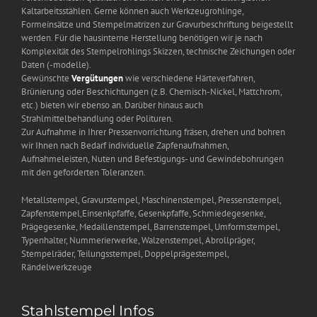
Kaltarbeitsstählen. Gerne können auch Werkzeugrohlinge,
Formeinsätze und Stempelmatrizen zur Gravurbeschriftung beigestellt
werden. Für die hausinterne Herstellung benötigen wir je nach
Komplexität des Stempelrohlings Skizzen, technische Zeichungen oder
Daten (-modelle).
Gewünschte
Vergütungen
wie verschiedene Härteverfahren,
Brünierung oder Beschichtungen (z.B. Chemisch-Nickel, Mattchrom,
etc.) bieten wir ebenso an. Darüber hinaus auch
Strahlmittelbehandlung oder Polituren.
Zur Aufnahme in Ihrer Pressenvorrichtung fräsen, drehen und bohren
wir Ihnen nach Bedarf individuelle Zapfenaufnahmen,
Aufnahmeleisten, Nuten und Befestigungs- und Gewindebohrungen
mit den geforderten Toleranzen.
Metallstempel, Gravurstempel, Maschinenstempel, Pressenstempel,
Zapfenstempel,Einsenkpfaffe, Gesenkpfaffe, Schmiedegesenke,
Prägegesenke, Medaillenstempel, Barrenstempel, Umformstempel,
Typenhalter, Nummerierwerke, Walzenstempel, Abrollpräger,
Stempelräder, Teilungsstempel, Doppelprägestempel,
Rändelwerkzeuge
Stahlstempel Infos