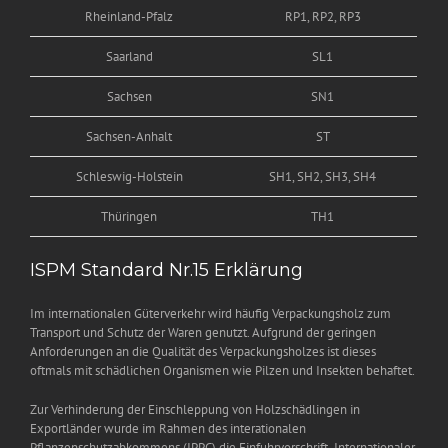
Rheinland-Pfalz
RP1, RP2, RP3
Saarland
SL1
Sachsen
SN1
Sachsen-Anhalt
ST
Schleswig-Holstein
SH1, SH2, SH3, SH4
Thüringen
TH1
ISPM Standard Nr.15 Erklärung
Im internationalen Güterverkehr wird häufig Verpackungsholz zum
Transport und Schutz der Waren genutzt. Aufgrund der geringen
Anforderungen an die Qualität des Verpackungsholzes ist dieses
oftmals mit schädlichen Organismen wie Pilzen und Insekten behaftet.
Zur Verhinderung der Einschleppung von Holzschädlingen in
Exportländer wurde im Rahmen des interationalen
Pflanzenschutzabkommens (IPPC) die Einfuhrvorschrift „Internationaler