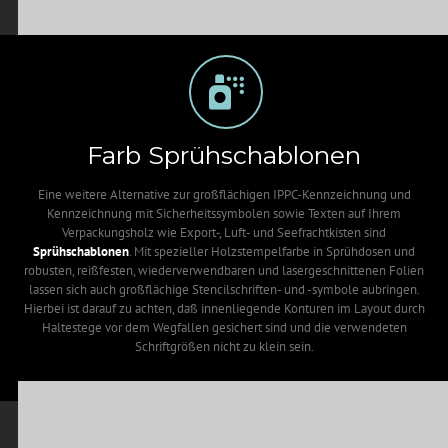
Farb Sprühschablonen
Eine weitere Alternative zur großflächigen IPPC-Kennzeichnung und
Kennzeichnung mit Sicherheitssymbolen sowie Texten auf Ihrem
Verpackungsholz wie Export-, Luft- und Seefrachtkisten sind
Sprühschablonen
. Mit spezieller Holzstempelfarbe in Sprühdosen und
robusten, reißfesten, wiederverwendbaren und lasergeschnittenen Folien
lassen sich auch großflächige Stencilschriften- und -symbole aubringen.
Hierbei ist darauf zu achten, daß innenliegende Konturen im Layout durch
Haltestege vor dem Wegfallen gesichert sind und die verwendeten
Schriftgrößen nicht zu klein sein.