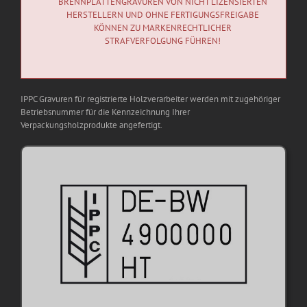
BRENNPLATTENGRAVUREN VON NICHT LIZENSIERTEN
HERSTELLERN UND OHNE FERTIGUNGSFREIGABE
KÖNNEN ZU MARKENRECHTLICHER
STRAFVERFOLGUNG FÜHREN!
IPPC Gravuren für registrierte Holzverarbeiter werden mit zugehöriger
Betriebsnummer für die Kennzeichnung Ihrer
Verpackungsholzprodukte angefertigt.