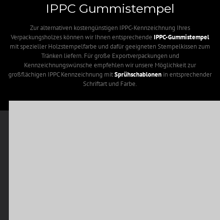
IPPC Gummistempel
Zur alternativen kostengünstigen IPPC-Kennzeichnung Ihres
Verpackungsholzes können wir Ihnen entsprechende
IPPC-Gummistempel
mit spezieller Holzstempelfarbe und dafür geeigneten Stempelkissen zum
Tränken liefern. Für große Exportverpackungen und
Kennzeichnungswünsche empfehlen wir unsere Möglichkeit zur
großflächigen IPPC Kennzeichnung mit
Sprühschablonen
in entsprechender
Schriftart und Farbe.