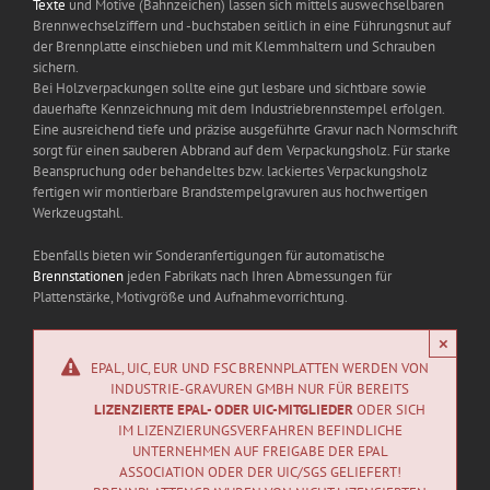
Texte
und Motive (Bahnzeichen) lassen sich mittels auswechselbaren
Brennwechselziffern und -buchstaben seitlich in eine Führungsnut auf
der Brennplatte einschieben und mit Klemmhaltern und Schrauben
sichern.
Bei Holzverpackungen sollte eine gut lesbare und sichtbare sowie
dauerhafte Kennzeichnung mit dem Industriebrennstempel erfolgen.
Eine ausreichend tiefe und präzise ausgeführte Gravur nach Normschrift
sorgt für einen sauberen Abbrand auf dem Verpackungsholz. Für starke
Beanspruchung oder behandeltes bzw. lackiertes Verpackungsholz
fertigen wir montierbare Brandstempelgravuren aus hochwertigen
Werkzeugstahl.
Ebenfalls bieten wir Sonderanfertigungen für automatische
Brennstationen
jeden Fabrikats nach Ihren Abmessungen für
Plattenstärke, Motivgröße und Aufnahmevorrichtung.
×
EPAL, UIC, EUR UND FSC BRENNPLATTEN WERDEN VON
INDUSTRIE-GRAVUREN GMBH NUR FÜR BEREITS
LIZENZIERTE EPAL- ODER UIC-MITGLIEDER
ODER SICH
IM LIZENZIERUNGSVERFAHREN BEFINDLICHE
UNTERNEHMEN AUF FREIGABE DER EPAL
ASSOCIATION ODER DER UIC/SGS GELIEFERT!