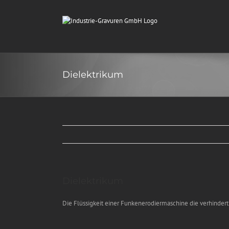
Zum
Inhalt
springen
Dielektrikum
Zeige
Dielektrikum
grösseres
Bild
Die Flüssigkeit einer Funkenerodiermaschine die verhindert