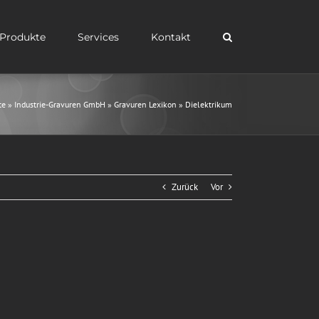
Produkte
Services
Kontakt
te
»
Industrie-Gravuren GmbH
»
Gravuren Lexikon
»
Dielektrikum
Zurück
Vor