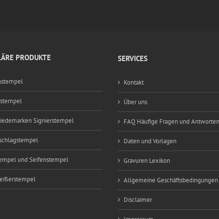
ÄRE PRODUKTE
SERVICES
nstempel
Kontakt
rstempel
Über uns
edemarken Signierstempel
FAQ Häufige Fragen und Antworte
schlagstempel
Daten und Vorlagen
empel und Seifenstempel
Gravuren Lexikon
eißerstempel
Allgemeine Geschäftsbedingungen
Disclaimer