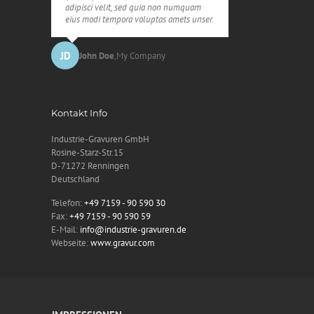
adipisci velit, sed quia non numquam
eius modi tempora voluptas amets unser.
JD
John Doe
,
My Company
Kontakt Info
Industrie-Gravuren GmbH
Rosine-Starz-Str.15
D-71272 Renningen
Deutschland
Telefon:
+49 7159 - 90 590 30
Fax:
+49 7159 - 90 590 59
E-Mail:
info@industrie-gravuren.de
Webseite:
www.gravur.com