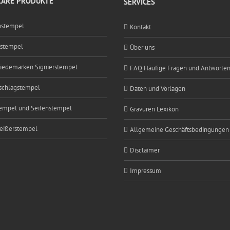
ÄRE PRODUKTE
SERVICES
nstempel
Kontakt
rstempel
Über uns
edemarken Signierstempel
FAQ Häufige Fragen und Antworte
schlagstempel
Daten und Vorlagen
empel und Seifenstempel
Gravuren Lexikon
eißerstempel
Allgemeine Geschäftsbedingungen
Disclaimer
Impressum