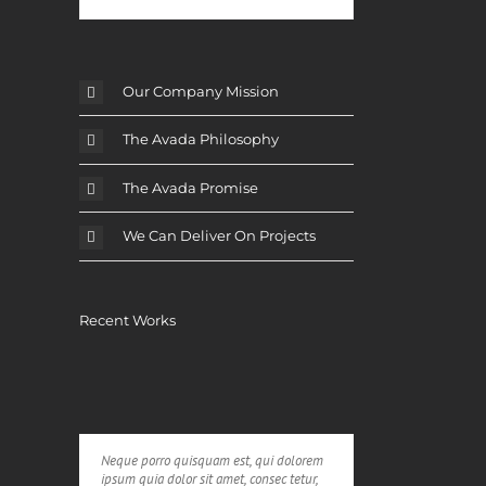
l
Our Company Mission
The Avada Philosophy
The Avada Promise
We Can Deliver On Projects
Recent Works
Neque porro quisquam est, qui dolorem
ipsum quia dolor sit amet, consec tetur,