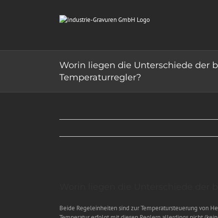
Zum
Inhalt
springen
Worin liegen die Unterschiede der
Temperaturregler?
Zeige
grösseres
Worin liegen die Unterschiede der
Bild
Beide Regeleinheiten sind zur Temperatursteuerung von He
Temperatur erfolgt mit diesen Reglern allerdings nicht (ke