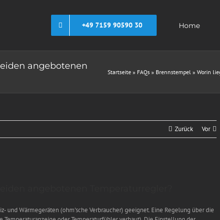
+49 7159 90590 30
Home
 beiden angebotenen
Startseite
»
FAQs
»
Brennstempel
»
Worin li
Zurück
Vor
 beiden angebotenen Temperaturregler?
iz- und Wärmegeräten (ohm’sche Verbraucher) geeignet. Eine Regelung über die
ine Temperaturanzeige oder Temperaturfühler verbaut). Die Einstellung der