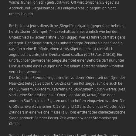
Wachs, früher Ton etc.) gedrückt wird. Oft wird zwischen ‚Siegel‘ als
Abdruck und ‚Siegelstempel‘ als Prägewerkzeug begrifflich nicht
unterschieden.
Rechtlich ist jedes dienstliche „Siegel“ einzigartig (gegenüber beliebig
herstellbaren „Stempeln“ ‒ es verhält sich hier ähnlich wie bei dem
Unterschied zwischen Fahne und Flagge). Wer es führen darf ist eigens
geregelt. Der Siegelbruch, das unberechtigte Zerstören eines Siegels,
das durch eine Behörde, einen Amtsträger oder sonst dienstlich
angebracht wurde, ist in Deutschland strafbar (§ 136 Abs. 2 StGB). Ein
unbrauchbar gewordener Siegelstempel einer Behörde darf nur unter
Hinzuziehung eines Zeugen und mit einem entsprechenden Protokoll
vernichtet werden.
Die frühesten Stempelsiegel sind im vorderen Orient seit der Djemdet-
Nasr-Zeit belegt. Seit der Uruk-Zeit kamen Rollsiegel auf, die auch bei
den Sumerern, Akkadern, Assyrern und Babyloniern üblich waren. Dies
sind kleine Steinzylinder aus Onyx, Lapislazuli, Achat, Fritte oder
anderen Stoffen, in die Figuren und Inschriften eingraviert wurden. Die
Größe schwankt zwischen 0,15 cm und 10 cm. Durch das Abrollen des
Zylinders in eine weiche Masse (z.B. Ton) entsteht der charakteristische
Siegelabdruck. Seit der Perser-Zeit werden wieder Stempelsiegel
üblich.
Solche Siegelabdrücke (in Ton) finden sich außer bei den Sumerern,