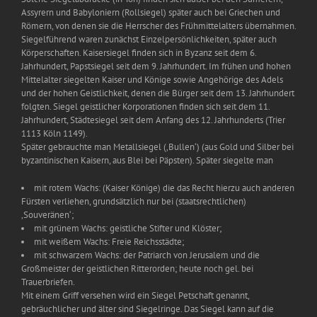
Assyrern und Babyloniern (Rollsiegel) später auch bei Griechen und
Römern, von denen sie die Herrscher des Frühmittelalters übernahmen.
Siegelführend waren zunächst Einzelpersönlichkeiten, später auch
Körperschaften. Kaisersiegel finden sich in Byzanz seit dem 6.
Jahrhundert, Papstsiegel seit dem 9. Jahrhundert. Im frühen und hohen
Mittelalter siegelten Kaiser und Könige sowie Angehörige des Adels
und der hohen Geistlichkeit, denen die Bürger seit dem 13. Jahrhundert
folgten. Siegel geistlicher Korporationen finden sich seit dem 11.
Jahrhundert, Städtesiegel seit dem Anfang des 12. Jahrhunderts (Trier
1113 Köln 1149).
Später gebrauchte man Metallsiegel (‚Bullen‘) (aus Gold und Silber bei
byzantinischen Kaisern, aus Blei bei Päpsten). Später siegelte man
mit rotem Wachs: (Kaiser Könige) die das Recht hierzu auch anderen
Fürsten verliehen, grundsätzlich nur bei (staatsrechtlichen)
‚Souveränen‘;
mit grünem Wachs: geistliche Stifter und Klöster;
mit weißem Wachs: Freie Reichsstädte;
mit schwarzem Wachs: der Patriarch von Jerusalem und die
Großmeister der geistlichen Ritterorden; heute noch gel. bei
Trauerbriefen.
Mit einem Griff versehen wird ein Siegel Petschaft genannt,
gebräuchlicher und älter sind Siegelringe. Das Siegel kann auf die