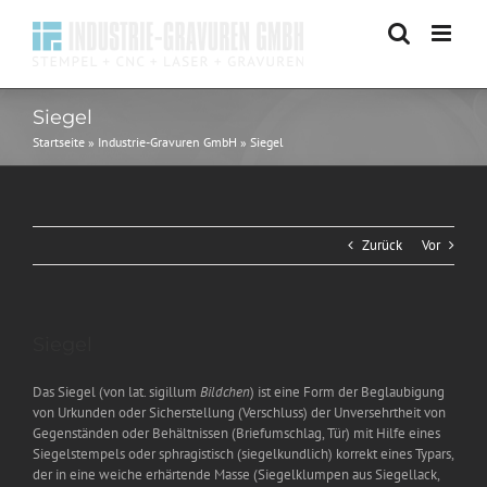
Zum
Inhalt
springen
Siegel
Startseite
»
Industrie-Gravuren GmbH
»
Siegel
Zurück
Vor
Zeige
Siegel
grösseres
Bild
Das Siegel (von lat. sigillum
Bildchen
) ist eine Form der Beglaubigung
von Urkunden oder Sicherstellung (Verschluss) der Unversehrtheit von
Gegenständen oder Behältnissen (Briefumschlag, Tür) mit Hilfe eines
Siegelstempels oder sphragistisch (siegelkundlich) korrekt eines Typars,
der in eine weiche erhärtende Masse (Siegelklumpen aus Siegellack,