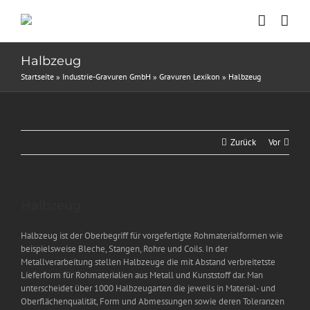
Zum
Inhalt
springen
Halbzeug
Startseite
»
Industrie-Gravuren GmbH
»
Gravuren Lexikon
»
Halbzeug
Zurück
Vor
Zeige
Halbzeug
grösseres
Bild
Halbzeug ist der Oberbegriff für vorgefertigte Rohmaterialformen wie
beispielsweise Bleche, Stangen, Rohre und Coils. In der
Metallverarbeitung stellen Halbzeuge die mit Abstand verbreitetste
Lieferform für Rohmaterialien aus Metall und Kunststoff dar. Man
unterscheidet über 1000 Halbzeugarten die jeweils in Material- und
Oberflächenqualität, Form und Abmessungen sowie deren Toleranzen