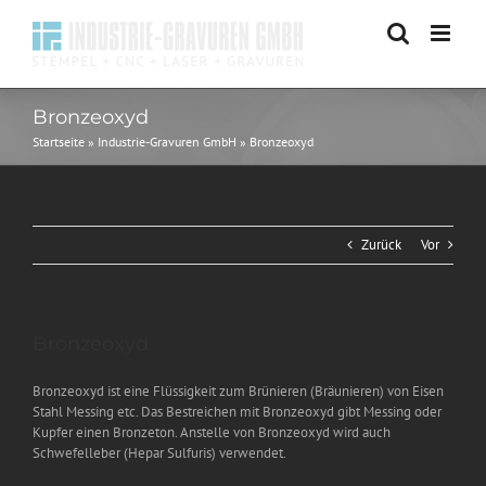
Zum
Inhalt
springen
Bronzeoxyd
Startseite
»
Industrie-Gravuren GmbH
»
Bronzeoxyd
Zurück
Vor
Zeige
Bronzeoxyd
grösseres
Bild
Bronzeoxyd ist eine Flüssigkeit zum Brünieren (Bräunieren) von Eisen
Stahl Messing etc. Das Bestreichen mit Bronzeoxyd gibt Messing oder
Kupfer einen Bronzeton. Anstelle von Bronzeoxyd wird auch
Schwefelleber (Hepar Sulfuris) verwendet.