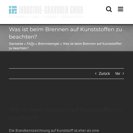
Zum
Inhalt
springen
Was ist beim Brennen auf Kunststoffen zu
beachten?
Startseite
»
FAQs
»
Brennstempel
»
Was ist beim Brennen auf Kunststoffen
zu beachten?
Zurück
Vor
Zeige
grösseres
Was ist beim Brennen auf Kunststoffen zu
Bild
beachten?
Die Brandkennzeichnung auf Kunststoff ist eher als eine