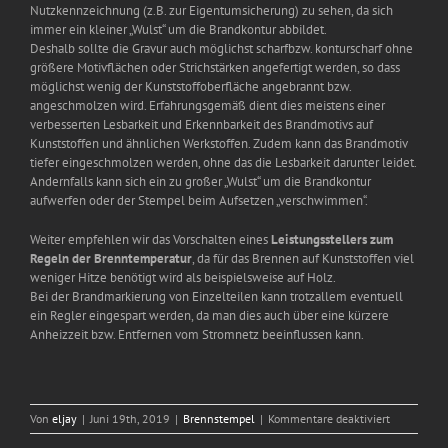
Nutzkennzeichnung (z.B. zur Eigentumsicherung) zu sehen, da sich
immer ein kleiner „Wulst“ um die Brandkontur abbildet.
Deshalb sollte die Gravur auch möglichst scharfbzw. konturscharf ohne
größere Motivflächen oder Strichstärken angefertigt werden, so dass
möglichst wenig der Kunststoffoberfläche angebrannt bzw.
angeschmolzen wird. Erfahrungsgemäß dient dies meistens einer
verbesserten Lesbarkeit und Erkennbarkeit des Brandmotivs auf
Kunststoffen und ähnlichen Werkstoffen. Zudem kann das Brandmotiv
tiefer eingeschmolzen werden, ohne das die Lesbarkeit darunter leidet.
Andernfalls kann sich ein zu großer „Wulst“ um die Brandkontur
aufwerfen oder der Stempel beim Aufsetzen „verschwimmen“.
Weiter empfehlen wir das Vorschalten eines
Leistungsstellers zum
Regeln der Brenntemperatur
, da für das Brennen auf Kunststoffen viel
weniger Hitze benötigt wird als beispielsweise auf Holz.
Bei der Brandmarkierung von Einzelteilen kann trotzallem eventuell
ein Regler eingespart werden, da man dies auch über eine kürzere
Anheizzeit bzw. Entfernen vom Stromnetz beeinflussen kann.
für
Von
eljay
|
Juni 19th, 2019
|
Brennstempel
|
Kommentare deaktiviert
Was