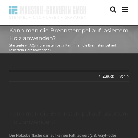
Zum
Inhalt
springen
Kann man die Brennstempel auf lasiertem
Holz anwenden?
Startseite
»
FAQs
»
Brennstempel
»
Kann man die Brennstempel auf
lasiertem Holz anwenden?
Zurück
Vor
Zeige
grösseres
Kann man die Brennstempel auf lasiertem
Bild
Holz anwenden?
Die Holzoberfläche darf auf keinen Fall lackiert (z.B. Acryl- oder