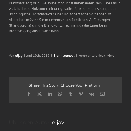
Kunstharzlack) sein! Sie sollte möglichst unbehandelt sein. Eine Lasur
welche in die Holzporen eindringt sollte funktionieren, solange der
ursprüngliche Holzcharakter einer Holzoberfläche vorhanden ist.
Allerdings müssen Sie mit eventuellen farblichen Verfärbungen
(Brandkorona) um die Brandkontur rechnen, da die Lasur beim
Brennvorgang ausdünsten kann.
für
Von
eljay
|
Juni 19th, 2019
|
Brennstempel
|
Kommentare deaktiviert
Kann
man
die
Brennstem
auf
Share This Story, Choose Your Platform!
lasiertem
Holz
Facebook
X
LinkedIn
WhatsApp
Tumblr
Pinterest
Vk
E-
anwenden?
Mail
Über den Autor:
eljay