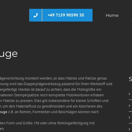
+49 7159 90590 30
Home
uge
S
rägevorrichtung montiert werden, so dass Matrize und Patrize genau
rfahrung wird das Doppelprägewerkzeug passend für Ihren Werkstoff und
gefertigt. Hierbei ist darauf zu achten, dass die Motivgröße ein
 erhabenen Stempelpatrize noch komplette Motivkonturen erhaben
Matrize zu pressen. Dies gilt insbesondere für kleine Schriften und
n, um den Materialfluss zu gewährleisten und ein Abscheren des
euge
z.B. an Rohren, Formteilen und Beschlägen können nach
rten Form und Größe. Mit oder ohne Rohlinganfertigung mit
en.