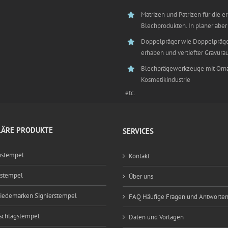
Matrizen und Patrizen für die 
Blechprodukten. In planer aber
Doppelpräger wie Doppelpräget
erhaben und vertiefter Gravur
Blechprägewerkzeuge mit Orna
Kosmetikindustrie
etc.
ÄRE PRODUKTE
SERVICES
nstempel
Kontakt
rstempel
Über uns
edemarken Signierstempel
FAQ Häufige Fragen und Antworte
schlagstempel
Daten und Vorlagen