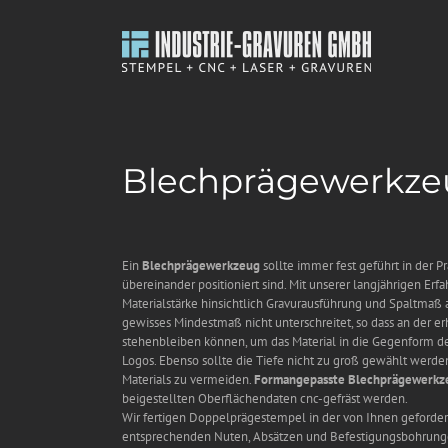
Zum
Inhalt
springen
Blechprägewerkze
Ein
Blechprägewerkzeug
sollte immer fest geführt in der P
übereinander positioniert sind. Mit unserer langjährigen E
Materialstärke hinsichtlich Gravurausführung und Spaltmaß an
gewisses Mindestmaß nicht unterschreitet, so dass an der
stehenbleiben können, um das Material in die Gegenform der 
Logos. Ebenso sollte die Tiefe nicht zu groß gewählt werde
Materials zu vermeiden.
Formangepasste Blechprägewerkz
beigestellten Oberflächendaten cnc-gefräst werden.
Wir fertigen Doppelprägestempel in der von Ihnen geforde
entsprechenden Nuten, Absätzen und Befestigungsbohrung