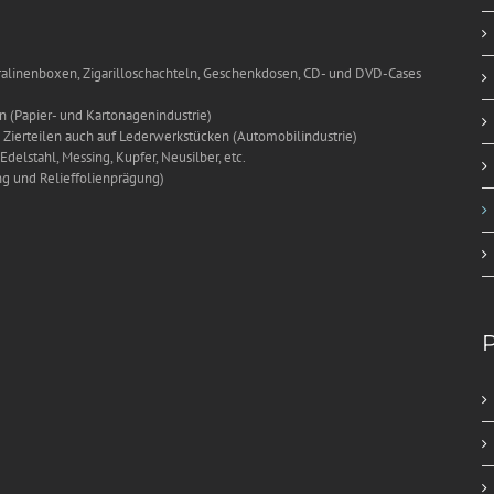
linenboxen, Zigarilloschachteln, Geschenkdosen, CD- und DVD-Cases
n (Papier- und Kartonagenindustrie)
 Zierteilen auch auf Lederwerkstücken (Automobilindustrie)
elstahl, Messing, Kupfer, Neusilber, etc.
ng und Relieffolienprägung)
P